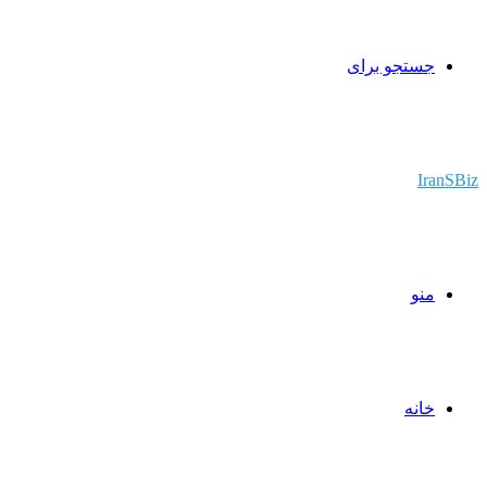
جستجو برای
IranSBiz
منو
خانه