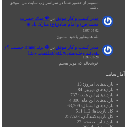
ممنونم از حضور شما در سراسر وب سایت من. موفق
باشید
مدیر کسب و کار موفق
در
💖 میلاد حضرت
محمد(ص) و امام صادق(ع) مبارک باد ☀️
1397-04-02
بله همینطور باشید. ممنون
مدیر کسب و کار موفق
در
🎯 برند Brand چیست ؟ (
تعریف برند و تشریح اجزای اصلی برند )
1397-03-28
خوشحالم که موثر هستم
آمار سایت
بازدیدهای امروز:
13
بازدیدهای دیروز:
84
بازدیدهای این هفته:
737
بازدیدهای این ماه:
4,806
بازدیدهای امسال:
63,209
کل بازدیدها:
511,112
کل بازدیدکنند‌گان:
257,528
بازدید این صفحه:
22