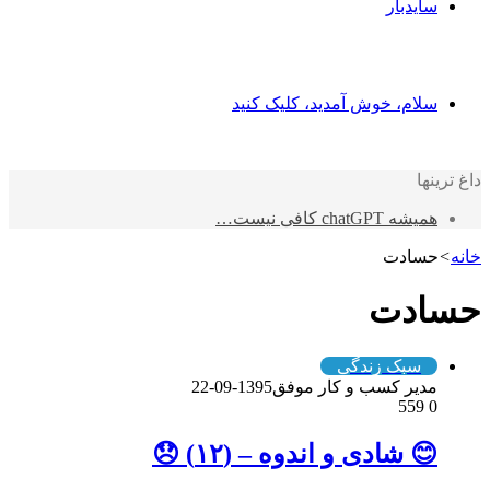
سایدبار
سلام، خوش آمدید، کلیک کنید
داغ ترینها
همیشه chatGPT کافی نیست…
خانه
>
حسادت
حسادت
سبک زندگی
مدیر کسب و کار موفق
1395-09-22
559
0
😊 شادی و اندوه – (۱۲) 😞