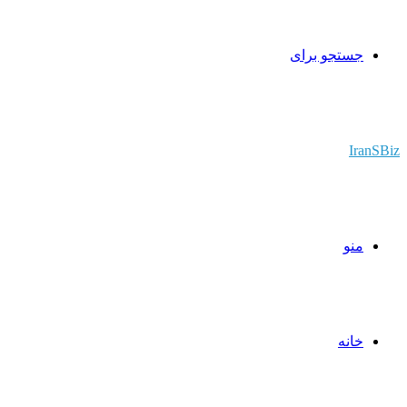
جستجو برای
IranSBiz
منو
خانه