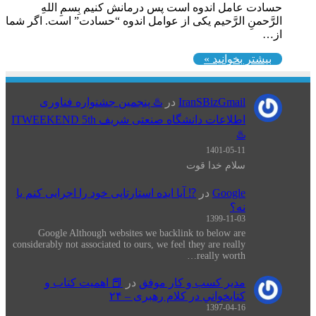
حسادت عامل اندوه است پس درمانش کنیم بِسمِ اللهِ
الرَّحمنِ الرَّحیم یکی از عوامل اندوه “حسادت” است. اگر شما
از…
بیشتر بخوانید »
IranSBizGmail
در
♨️ پنجمین جشنواره فناوری
اطلاعات دانشگاه صنعتی شریف ITWEEKEND 5th
♨️
1401-05-11
سلام خدا قوت
Google
در
⁉️ آیا ایده استارتاپی خود را اجرایی کنم یا
نه؟
1399-11-03
Google Although websites we backlink to below are
considerably not associated to ours, we feel they are really
really worth…
مدیر کسب و کار موفق
در
📕 اهميت كتاب و
كتابخواني در كلام رهبری – ۲۴
1397-04-16