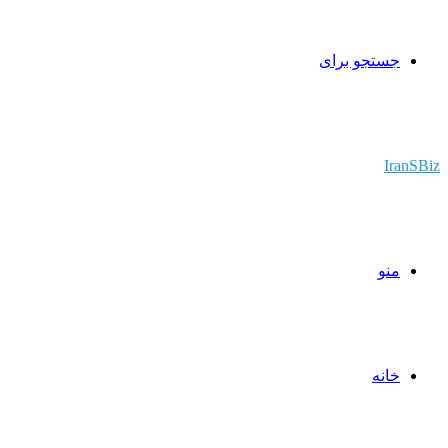
جستجو برای
IranSBiz
منو
خانه