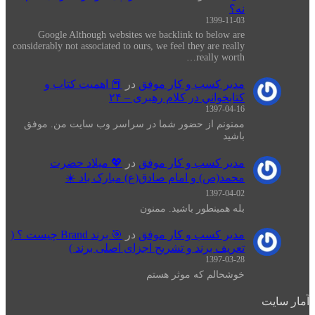
نه؟
1399-11-03
Google Although websites we backlink to below are
considerably not associated to ours, we feel they are really
really worth…
مدیر کسب و کار موفق
در
📕 اهميت كتاب و
كتابخواني در كلام رهبری – ۲۴
1397-04-16
ممنونم از حضور شما در سراسر وب سایت من. موفق
باشید
مدیر کسب و کار موفق
در
💖 میلاد حضرت
محمد(ص) و امام صادق(ع) مبارک باد ☀️
1397-04-02
بله همینطور باشید. ممنون
مدیر کسب و کار موفق
در
🎯 برند Brand چیست ؟ (
تعریف برند و تشریح اجزای اصلی برند )
1397-03-28
خوشحالم که موثر هستم
آمار سایت