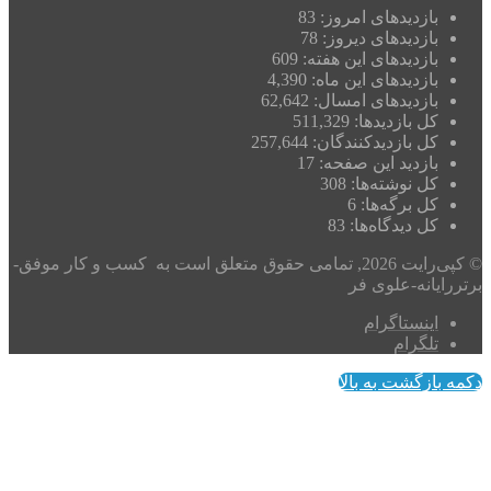
بازدیدهای امروز:
83
بازدیدهای دیروز:
78
بازدیدهای این هفته:
609
بازدیدهای این ماه:
4,390
بازدیدهای امسال:
62,642
کل بازدیدها:
511,329
کل بازدیدکنند‌گان:
257,644
بازدید این صفحه:
17
کل نوشته‌ها:
308
کل برگه‌ها:
6
کل دیدگاه‌ها:
83
© کپی‌رایت 2026, تمامی حقوق متعلق است به کسب و کار موفق-
برتررایانه-علوی فر
اینستاگرام
تلگرام
دکمه بازگشت به بالا