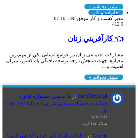
بیشتر بخوانید »
خانواده و کار
مدیر کسب و کار موفق
1395-10-07
412
0
👈 كارآفريني زنان
مشارکت اجتماعی زنان در جوامع انسانی یكي از مهم‌ترين
معيارها جهت سنجش درجه توسعه يافتگي يك كشور، ميزان
اهميت و…
بیشتر بخوانید »
IranSBizGmail
در
♨️ پنجمین جشنواره فناوری
اطلاعات دانشگاه صنعتی شریف ITWEEKEND 5th
♨️
1401-05-11
سلام خدا قوت
Google
در
⁉️ آیا ایده استارتاپی خود را اجرایی کنم یا