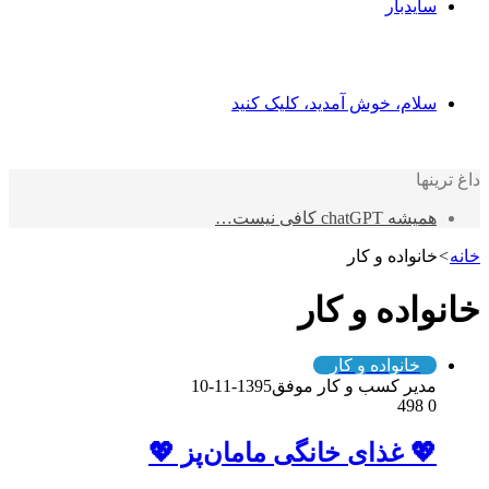
سایدبار
سلام، خوش آمدید، کلیک کنید
داغ ترینها
همیشه chatGPT کافی نیست…
خانه
>
خانواده و کار
خانواده و کار
خانواده و کار
مدیر کسب و کار موفق
1395-11-10
498
0
💖 غذای خانگی مامان‌پز 💖