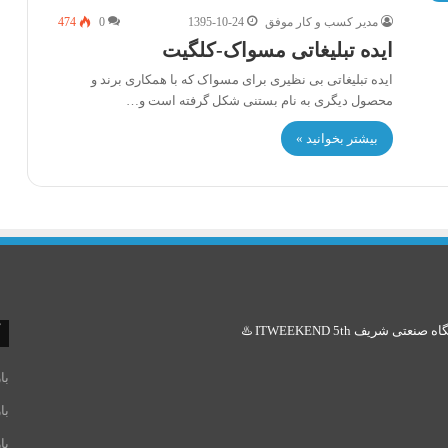
مدیر کسب و کار موفق
1395-10-24
0
474
ایده تبلیغاتی مسواک-کلگیت
ایده تبلیغاتی بی نظیری برای مسواک که با همکاری برند و
محصول دیگری به نام بستنی شکل گرفته است و…
بیشتر بخوانید »
ریف ITWEEKEND 5th ♨️
با
با
با