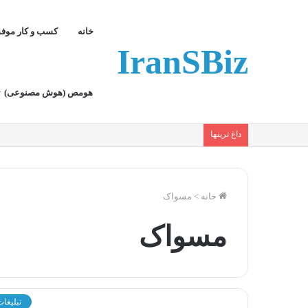
خانه
کسب و کار موف
IranSBiz
هومص (هوش مصنوعی)
داغ ترینها
خانه
>
مسواک
مسواک
تبلیغات