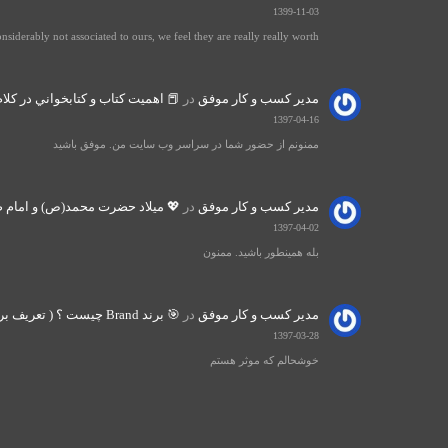
1399-11-03
iderably not associated to ours, we feel they are really really worth…
مدیر کسب و کار موفق
در
📕 اهميت كتاب و كتابخواني در كلام 
1397-04-16
ممنونم از حضور شما در سراسر وب سایت من. موفق باشید
مدیر کسب و کار موفق
در
💖 میلاد حضرت محمد(ص) و امام صا
1397-04-02
بله همینطور باشید. ممنون
مدیر کسب و کار موفق
در
🎯 برند Brand چیست ؟ ( تعریف برند و تشریح اجزای اصلی برند )
1397-03-28
خوشحالم که موثر هستم