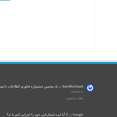
IranSBizGmail
در
♨️ پنجمین جشنواره فناوری اطلاعات دانشگاه صنعتی ش
1401-05-11
سلام خدا قوت
Google
در
⁉️ آیا ایده استارتاپی خود را اجرایی کنم یا نه؟