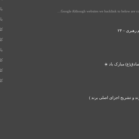
با
Google Although websites we backlink to below are cons
با
کل
رهبری – ۲۴
کل
با
کل
دق(ع) مبارک باد ☀️
کل
کل