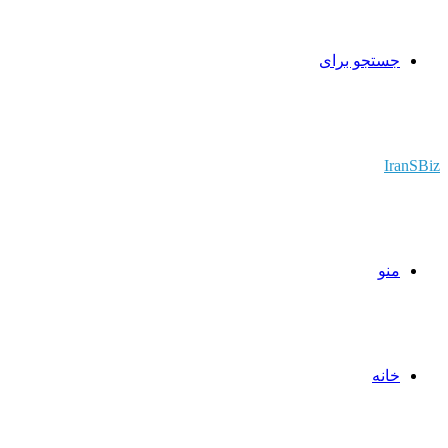
جستجو برای
IranSBiz
منو
خانه