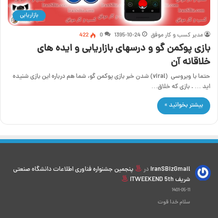
بازاریابی
مدیر کسب و کار موفق
1395-10-24
0
422
بازی پوکمن گو و درسهای بازاریابی و ایده های
خلاقانه آن
حتما با ویروسی (viral) شدن خبر بازی پوکمن گو، شما هم درباره این بازی شنیده
اید … . بازی که خلاق…
بیشتر بخوانید »
IranSBizGmail
در
پنجمین جشنواره فناوری اطلاعات دانشگاه صنعتی
شریف ITWEEKEND 5th
1401-05-11
سلام خدا قوت