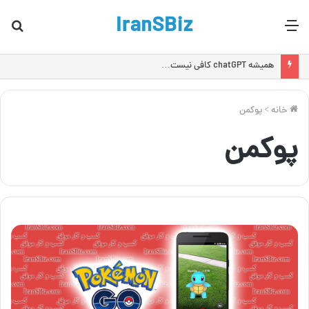
IranSBiz
منو
جس
برا
همیشه chatGPT کافی نیست…
خانه
>
پوکمن
پوکمن