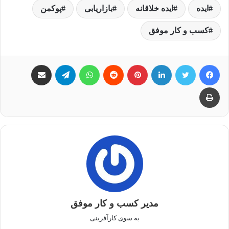
ایده
ایده خلاقانه
بازاریابی
پوکمن
کسب و کار موفق
فیس بوک
توییتر
لینکدین
‫پین‌ترست
‫رددیت
واتس آپ
تلگرام
اشتراک گذاری از طریق ایمیل
چاپ
مدیر کسب و کار موفق
به سوی کارآفرینی