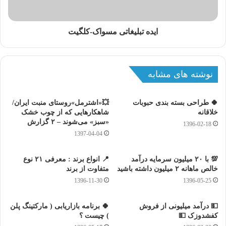
ایده تبلیغاتی مسواک-کلگیت
نوشته های مشابه
🍀 طراحی بسته بندی حبوبات
💥«اشترمل»روستای منبت ایران/
خلاقانه
شاهکارهایی که از چوب خشک
«سبز» می‌شوند – ۲ گزارش
1396-02-18
1397-04-04
💯 با ۲۰ میلیون سرمایه درآمد
📍 انواع برند : معرفی ۲۱ نوع
خالص ماهانه ۲ میلیون داشته باشید
متفاوت از برند
1396-11-30
1396-05-25
💵 درآمد میلیونی از فروش
🍀 برنامه بازاریابی ( مارکتینگ پلن
کفشدوزک 💵
) چیست ؟