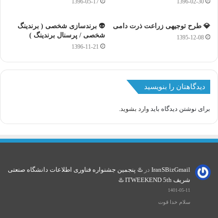
1396-05-17
1396-02-30
💎 طرح توجیهی زراعت ذرت دامی
👽 برندسازی شخصی ( برندینگ
شخصی / پرسنال برندینگ )
1395-12-08
1396-11-21
دیدگاهتان را بنویسید
برای نوشتن دیدگاه باید
وارد بشوید
.
IranSBizGmail
در
♨️ پنجمین جشنواره فناوری اطلاعات دانشگاه صنعتی
شریف ITWEEKEND 5th ♨️
1401-05-11
سلام خدا قوت