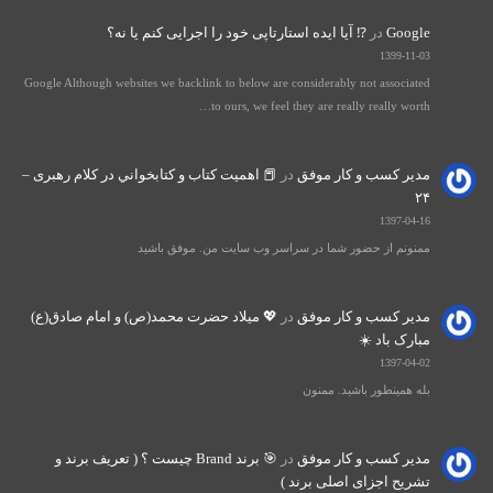
Google
در
⁉️ آیا ایده استارتاپی خود را اجرایی کنم یا نه؟
1399-11-03
Google Although websites we backlink to below are considerably not associated
to ours, we feel they are really really worth…
مدیر کسب و کار موفق
در
📕 اهميت كتاب و كتابخواني در كلام رهبری –
۲۴
1397-04-16
ممنونم از حضور شما در سراسر وب سایت من. موفق باشید
مدیر کسب و کار موفق
در
💖 میلاد حضرت محمد(ص) و امام صادق(ع)
مبارک باد ☀️
1397-04-02
بله همینطور باشید. ممنون
مدیر کسب و کار موفق
در
🎯 برند Brand چیست ؟ ( تعریف برند و
تشریح اجزای اصلی برند )