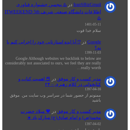
IranSBizGmail
در
♨️ پنجمین جشنواره فناوری
اطلاعات دانشگاه صنعتی شریف ITWEEKEND 5th
♨️
1401-05-11
سلام خدا قوت
Google
در
⁉️ آیا ایده استارتاپی خود را اجرایی کنم یا
نه؟
1399-11-03
Google Although websites we backlink to below are
considerably not associated to ours, we feel they are really
really worth…
مدیر کسب و کار موفق
در
📕 اهميت كتاب و
كتابخواني در كلام رهبری – ۲۴
1397-04-16
ممنونم از حضور شما در سراسر وب سایت من. موفق
باشید
مدیر کسب و کار موفق
در
💖 میلاد حضرت
محمد(ص) و امام صادق(ع) مبارک باد ☀️
1397-04-02