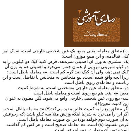
 معامله، یعنی مبیع، یک عین شخصی خارجی است، نه یک امر
لذمه، و این مبیع موزون است:
ی به وزن آن اهمیتی نمی‌دهد. فرض کنید کیک دو کیلویی را به
شیرینی مربایی از همان جنس می‌خرد و اهمیتی هم به وزن آن
‌دهد، ولی آن کیک صد گرم کم است.
»»
معامله باطل است؛
ه واقع شده است، بیع متجانس به متجانس با تفاضل است و این
معامله‌ی ربوی باطل است.
لق معامله عین خارجی مشخصی است، به شرط کمیت
ینجا هم بیع ربوی است و معامله باطل است.
روی عین شخصی خارجی واقع می‌شود، لکن معنون به عنوان
معین(۶):
 بیع را به کمیت خاص مقید می‌کند(۷)
»»
معامله باطل است.
را می‌خرد به شرط اینکه وزنش مثلا سه کیلو باشد (که رجوعش
رت دوم خواهد بود) در این صورت معامله باطل است.
۸) است.
»»
معامله صحیح است و هر کس کم گذاشته
 آن مقدار در ذمه او باقی است.