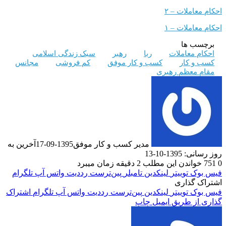
ملات – ۲
ملات – ۱
 ها
معاملات
ربا
رهبر
سبک زندگی اسلامی
 کار
کسب و کار موفق
کم فروشی
مجانس
معظم رهبری
مدیر کسب و کار موفق
1395-09-17
آخرین به
1-10-13
دن این مطلب 2 دقیقه زمان میبرد
ک
توییتر
لینکدین
‫تامبلر
‫پین‌ترست
‫رددیت
واتس آپ
تلگرام
گذاری
ک
توییتر
لینکدین
‫پین‌ترست
‫رددیت
واتس آپ
تلگرام
اشتراک
 طریق ایمیل
چاپ