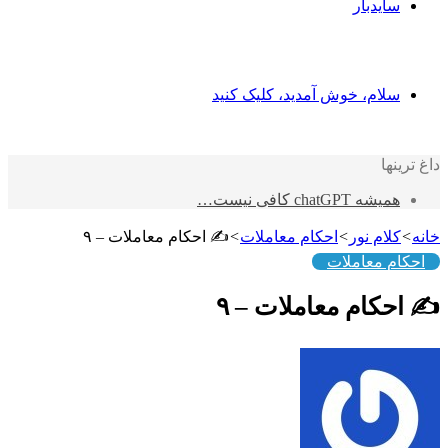
یدبار
ام، خوش آمدید، کلیک کنید
ا
chatGPT کافی نیست…
ام نور
>
احکام معاملات
>
✍️ احکام معاملات – ۹
 معاملات
کام معاملات – ۹