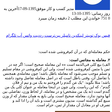
مدیر کسب و کار موفق
1395-09-17
آخرین به
1-10-13
دن این مطلب 2 دقیقه زمان میبرد
ک
توییتر
لینکدین
‫تامبلر
‫پین‌ترست
‫رددیت
واتس آپ
تلگرام
له­‌ای که در آن کم­‌فروشی شده است:
 کلی فی­‌الذمه است
»»
این معامله صحیح است؛ اگر چه در
ثمن کم‌فروشی شده است. ولی این کم‌فروشی در مقام تسلیم
وجب نمی‌شود که معامله باطل باشد؛ چون معامله‌ی همجنس
 آن، وقتی باطل است که در اصل معامله تفاضل وجود داشته
ا بگوید: “یک مَن گندم را فروختم به یک من و نیم از فلان
ه این رباست. ولی چون در اینجا معامله بر عنوان کلی یک من
 (نه یک من مشخص) و در معامله، از لحاظ وزن، تفاضلی بین
د ندارد، معامله صحیح است. ولی بایع به همان مقدار که از وزن
گذاشته است، مدیون مشتری است و باید آن را ادا کند و
در معادل آن مقدار از ثمن، حرام است.