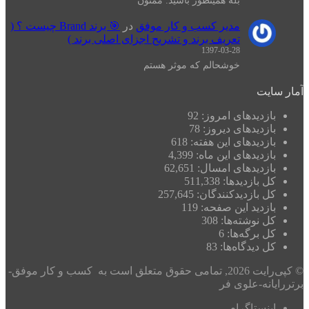
بله همینطور باشید. ممنون
مدیر کسب و کار موفق
در
🎯 برند Brand چیست ؟ (
تعریف برند و تشریح اجزای اصلی برند )
1397-03-28
خوشحالم که موثر هستم
یت
زدیدهای امروز:
92
زدیدهای دیروز:
78
زدیدهای این هفته:
618
زدیدهای این ماه:
4,399
زدیدهای امسال:
62,651
 بازدیدها:
511,338
 بازدیدکنند‌گان:
257,645
زدید این صفحه:
119
 نوشته‌ها:
308
 برگه‌ها:
6
 دیدگاه‌ها:
83
© کپی‌رایت 2026, تمامی حقوق متعلق است به کسب و کار موفق-
نه-علوی فر
نستاگرام