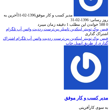
مدیر کسب و کار موفق
1396-02-31
آخرین به
1-02-31
دن این مطلب 1 دقیقه زمان میبرد
ک
توییتر
لینکدین
‫تامبلر
‫پین‌ترست
‫رددیت
واتس آپ
تلگرام
گذاری
ک
توییتر
لینکدین
‫پین‌ترست
‫رددیت
واتس آپ
تلگرام
اشتراک
 طریق ایمیل
چاپ
سب و کار موفق
کارآفرینی