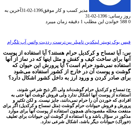
مدیر کسب و کار موفق
1396-02-31
آخرین به
1-02-31
دن این مطلب 1 دقیقه زمان میبرد
ک
توییتر
لینکدین
‫تامبلر
‫پین‌ترست
‫رددیت
واتس آپ
تلگرام
تمساح و کرکديل حرام هستند؟ آيا استفاده از پوست
اى ساخت کيف و کفش و مثل اينها که در نماز از آنها
 نمى‌شود حرام است؟ آيا پرورش اين حيوان که
 پوست آن در خارج از کشور استفاده مى‌شود
در کردن و ورود ارز به داخل کشور اشکال دارد؟
 و کرکديل حرام گوشت‌اند ولى اگر ذبح شرعى شوند،
از پوست آنها اشکال ندارد ولى فروش گوشت آنها حتى به
 خوردن آن را حرام نمى‌دانند، جايز نيست. و لکن تکثير و
فروش حيوانات حرام گوشت (مثل تمساح و کرکديل) اگر براى
لله مقصوده‌اى همچون استفاده از پوست آنها براى موارد
 سؤال باشد و يا استفاده از گوشت اين حيوانات براى تعليف
حيوانات ديگر باشد، اشکال شرعى ندارد.