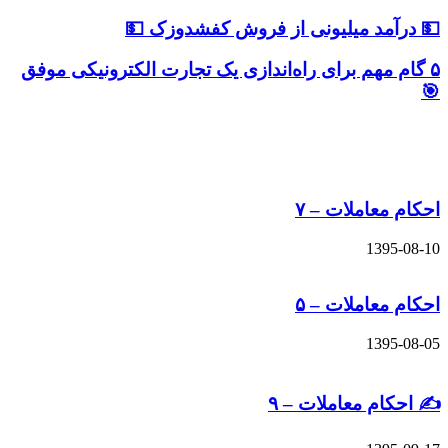
مد میلیونی از فروش کفشدوزک 💵
مهم برای راه‌اندازی یک تجارت الکترونیکی موفق
های مشابه
عاملات – ۷
13
عاملات – ۵
13
م معاملات – ۹