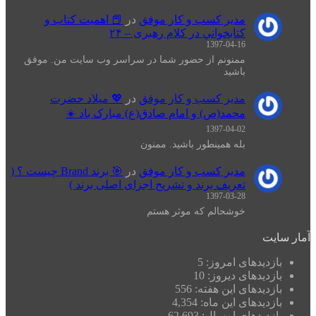
مدیر کسب و کار موفق
در
📕 اهميت كتاب و
كتابخواني در كلام رهبری – ۲۴
1397-04-16
ممنونم از حضور شما در سراسر وب سایت من. موفق
باشید
مدیر کسب و کار موفق
در
💖 میلاد حضرت
محمد(ص) و امام صادق(ع) مبارک باد ☀️
1397-04-02
بله همینطور باشید. ممنون
مدیر کسب و کار موفق
در
🎯 برند Brand چیست ؟ (
تعریف برند و تشریح اجزای اصلی برند )
1397-03-28
خوشحالم که موثر هستم
یت
زدیدهای امروز:
5
زدیدهای دیروز:
10
زدیدهای این هفته:
556
زدیدهای این ماه:
4,354
زدیدهای امسال:
62,693