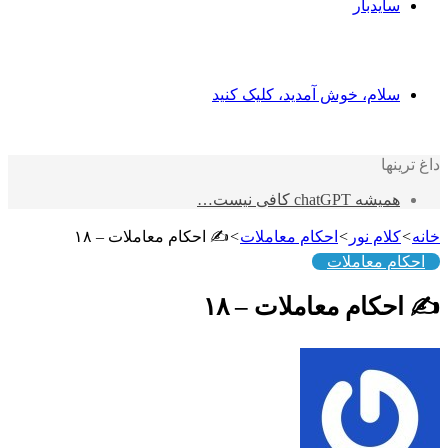
یدبار
ام، خوش آمدید، کلیک کنید
ا
chatGPT کافی نیست…
ام نور
>
احکام معاملات
>
✍️ احکام معاملات – ۱۸
 معاملات
ام معاملات – ۱۸