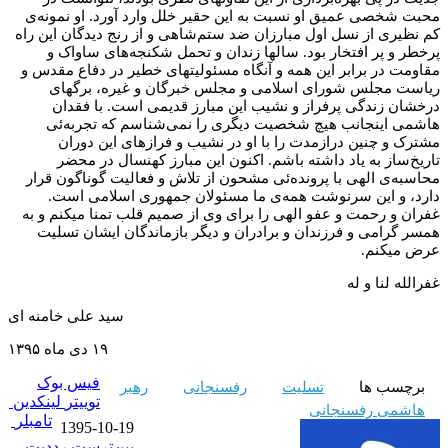
محبت شخصی عمیق او نسبت به این حقیر خلل وارد آورد. او نمونه‌ی
کم نظیری از نسل اول مبارزان ضد ستم‌شاهی و از رنج دیدگان این راه
پرخطر و پر افتخار بود. سالها زندان و تحمل شکنجه‌های ساواک و
مقاومت در برابر این همه و آنگاه مسئولیتهای خطیر در دفاع مقدس و
ریاست مجلس شورای اسلامی و مجلس خبرگان و غیره، برگهای
درخشان زندگی پرفراز و نشیب این مبارز قدیمی است. با فقدان
هاشمی اینجانب هیچ شخصیت دیگری را نمی‌شناسم که تجربه‌ئی
مشترک و چنین درازمدت را با او در نشیب و فرازهای این دوران
تاریخ‌ساز به یاد داشته باشم. اکنون این مبارز کهنسال در محضر
محاسبه‌ی الهی با پرونده‌ئی مشحون از تلاش و فعالیت گوناگون قرار
دارد، و این سرنوشت همه‌ی ما مسئولان جمهوری اسلامی است.
غفران و رحمت و عفو الهی را برای وی از صمیم قلب تمنا میکنم و به
همسر گرامی و فرزندان و برادران و دیگر بازماندگان ایشان تسلیت
عرض میکنم.
غفرالله لنا و له
سید علی خامنه ای
۱۹ دی ماه ۱۳۹۵
فیس بوک
برچسب ها
تسلیت
رفسنجانی
رهبر
توییتر
لینکدین
هاشمی رفسنجانی
تامبلر
1395-10-19
پین‌ترست
‫رددیت