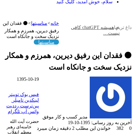
سلام، خوش آمدید، کلیک کنید
خانه
>
مناسبتها
>
⚫️ فقدان این
داغ ترینها
همیشه chatGPT کافی
رفیق دیرین، همرزم و همکار
نیست…
نزدیک سخت و جانکاه است
مناسبتها
⚫️ فقدان این رفیق دیرین، همرزم و همکار
نزدیک سخت و جانکاه است
1395-10-19
فیس بوک
توییتر
لینکدین
‫تامبلر
پین‌ترست
‫رددیت
واتس آپ
تلگرام
مدیر کسب و کار موفق
حضرت آیت الله
آخرین به روز رسانی: 1395-10-19
خامنه‌ای رهبر
0
382
خواندن این مطلب 2 دقیقه زمان میبرد
معظم انقلاب