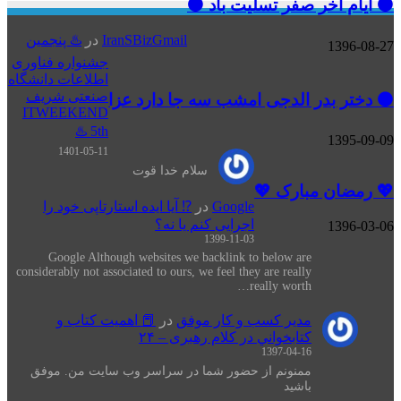
⚫️ ایام آخر صفر تسلیت باد ⚫️
IranSBizGmail
در
♨️ پنجمین
1396-08-27
جشنواره فناوری
اطلاعات دانشگاه
صنعتی شریف
⚫️ دختر بدر الدجی امشب سه جا دارد عزا
ITWEEKEND
5th ♨️
1395-09-09
1401-05-11
سلام خدا قوت
💖 رمضان مبارک 💖
Google
در
⁉️ آیا ایده استارتاپی خود را
اجرایی کنم یا نه؟
1396-03-06
1399-11-03
Google Although websites we backlink to below are
considerably not associated to ours, we feel they are really
really worth…
مدیر کسب و کار موفق
در
📕 اهميت كتاب و
كتابخواني در كلام رهبری – ۲۴
1397-04-16
ممنونم از حضور شما در سراسر وب سایت من. موفق
باشید