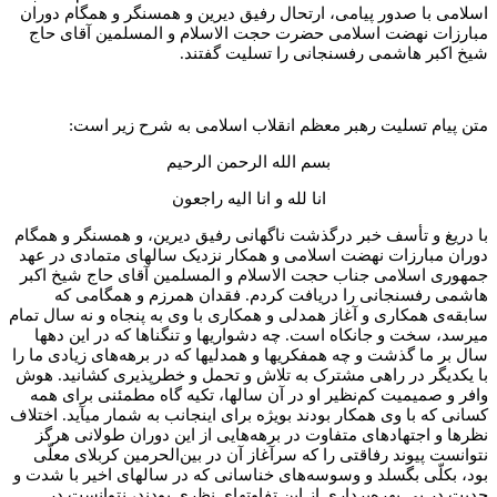
اسلامی با صدور پیامی، ارتحال رفیق دیرین و همسنگر و همگام دوران
مبارزات نهضت اسلامی حضرت حجت الاسلام و المسلمین آقای حاج
شیخ اکبر هاشمی رفسنجانی را تسلیت گفتند.
متن پیام تسلیت رهبر معظم انقلاب اسلامی به شرح زیر است:
بسم الله الرحمن الرحیم
انا لله و انا الیه راجعون
با دریغ و تأسف خبر درگذشت ناگهانی رفیق دیرین، و همسنگر و همگام
دوران مبارزات نهضت اسلامی و همکار نزدیک سالهای متمادی در عهد
جمهوری اسلامی جناب حجت الاسلام و المسلمین آقای حاج شیخ اکبر
هاشمی رفسنجانی را دریافت کردم. فقدان همرزم و همگامی که
سابقه‌ی همکاری و آغاز همدلی و همکاری با وی به پنجاه و نه سال تمام
میرسد، سخت و جانکاه است. چه دشواریها و تنگناها که در این دهها
سال بر ما گذشت و چه همفکریها و همدلیها که در برهه‌های زیادی ما را
با یکدیگر در راهی مشترک به تلاش و تحمل و خطرپذیری کشانید. هوش
وافر و صمیمیت کم‌نظیر او در آن سالها، تکیه گاه مطمئنی برای همه
کسانی که با وی همکار بودند بویژه برای اینجانب به شمار میآید. اختلاف
نظرها و اجتهادهای متفاوت در برهه‌هایی از این دوران طولانی هرگز
نتوانست پیوند رفاقتی را که سرآغاز آن در بین‌الحرمین کربلای معلّی
بود، بکلّی بگسلد و وسوسه‌های خناسانی که در سالهای اخیر با شدت و
جدیت در پی بهره‎‌برداری از این تفاوتهای نظری بودند، نتوانست در