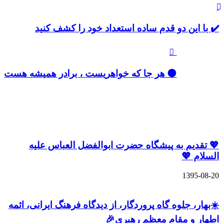
✔️ با این دو قدم ساده استعداد خود را کشف کنید
⚫️ هر جا که خواهریست ، برادر همیشه هست
دیدگاهتان را بنویسید
نوشته های مشابه
💖 تقدیم به پیشگاه حضرت ابوالفضل العباس علیه
السلام 💖
1395-08-20
☀️بهار، جلوه گاه پروردگار، از دیدگاه فرهنگ ایرانی، ائمه
اطهار و مقام معظم رهبری🎉