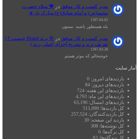
مدیر کسب و کار موفق
در
💖 میلاد حضرت
محمد(ص) و امام صادق(ع) مبارک باد ☀️
1397-04-02
بله همینطور باشید. ممنون
مدیر کسب و کار موفق
در
🎯 برند Brand چیست ؟ (
تعریف برند و تشریح اجزای اصلی برند )
1397-03-28
خوشحالم که موثر هستم
آمار سایت
بازدیدهای امروز:
0
بازدیدهای دیروز:
84
بازدیدهای این هفته:
724
بازدیدهای این ماه:
4,793
بازدیدهای امسال:
63,196
کل بازدیدها:
511,099
کل بازدیدکنند‌گان:
257,524
بازدید این صفحه:
30
کل نوشته‌ها:
308
کل برگه‌ها:
6
کل دیدگاه‌ها:
83