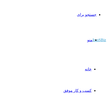
جستجو برای
IranSBiz
منو
خانه
کسب و کار موفق