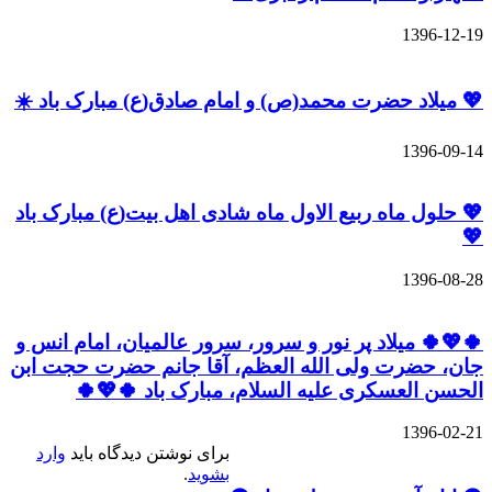
1396-12-19
💖 میلاد حضرت محمد(ص) و امام صادق(ع) مبارک باد ☀️
1396-09-14
💖 حلول ماه ربیع الاول ماه شادی اهل بیت(ع) مبارک باد
💖
1396-08-28
🍀💖🍀 میلاد پر نور و سرور، سرور عالمیان، امام انس و
جان، حضرت ولی الله العظم، آقا جانم حضرت حجت ابن
الحسن العسکری علیه السلام، مبارک باد 🍀💖🍀
1396-02-21
برای نوشتن دیدگاه باید
وارد
بشوید
.