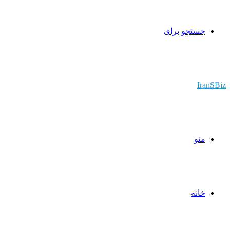
جستجو برای
IranSBiz
منو
خانه