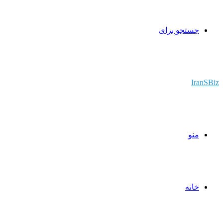
جستجو برای
IranSBiz
منو
خانه