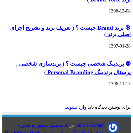
13
🎯 برند Brand چیست ؟ ( تعریف برند و تشریح اجزای
ند )
13
دینگ شخصی چیست ؟ ( برندسازی شخصی ,
Personal Branding )
13
ان را بنویسید
تن دیدگاه باید
وارد بشوید
.
IranSBizGmail
در
♨️ پنجمین جشنواره فناوری
اطلاعات دانشگاه صنعتی شریف ITWEEKEND 5th