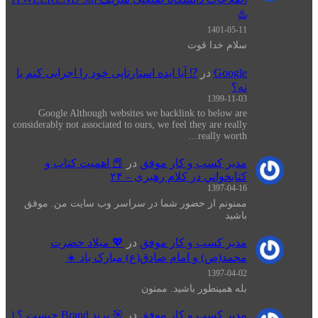
♨️
1401-05-11
سلام خدا قوت
Google
در
⁉️ آیا ایده استارتاپی خود را اجرایی کنم یا
نه؟
1399-11-03
Google Although websites we backlink to below are
considerably not associated to ours, we feel they are really
really worth…
مدیر کسب و کار موفق
در
📕 اهميت كتاب و
كتابخواني در كلام رهبری – ۲۴
1397-04-16
ممنونم از حضور شما در سراسر وب سایت من. موفق
باشید
مدیر کسب و کار موفق
در
💖 میلاد حضرت
محمد(ص) و امام صادق(ع) مبارک باد ☀️
1397-04-02
بله همینطور باشید. ممنون
مدیر کسب و کار موفق
در
🎯 برند Brand چیست ؟ (