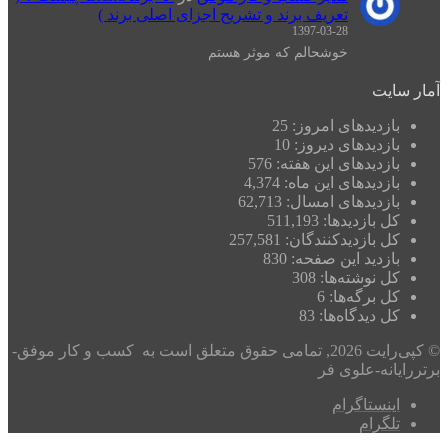
تعریف برند و تشریح اجزای اصلی برند )
1397-03-28
خوشحالم که موثر هستم
یت
زدیدهای امروز:
25
زدیدهای دیروز:
10
زدیدهای این هفته:
576
زدیدهای این ماه:
4,374
زدیدهای امسال:
62,713
 بازدیدها:
511,193
 بازدیدکنند‌گان:
257,581
زدید این صفحه:
830
 نوشته‌ها:
308
 برگه‌ها:
6
 دیدگاه‌ها:
83
© کپی‌رایت 2026, تمامی حقوق متعلق است به کسب و کار موفق-
نه-علوی فر
نستاگرام
گرام