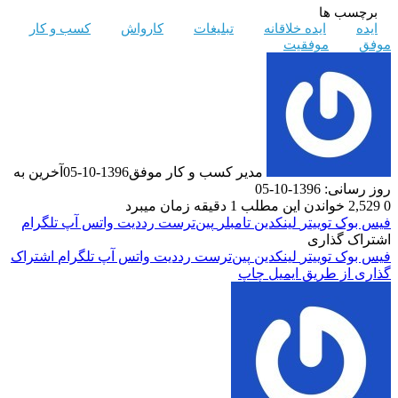
 ها
ایده خلاقانه
تبلیغات
کارواش
کسب و کار
موفقیت
مدیر کسب و کار موفق
1396-10-05
آخرین به
1-10-05
خواندن این مطلب 1 دقیقه زمان میبرد
ک
توییتر
لینکدین
‫تامبلر
‫پین‌ترست
‫رددیت
واتس آپ
تلگرام
گذاری
ک
توییتر
لینکدین
‫پین‌ترست
‫رددیت
واتس آپ
تلگرام
اشتراک
 طریق ایمیل
چاپ