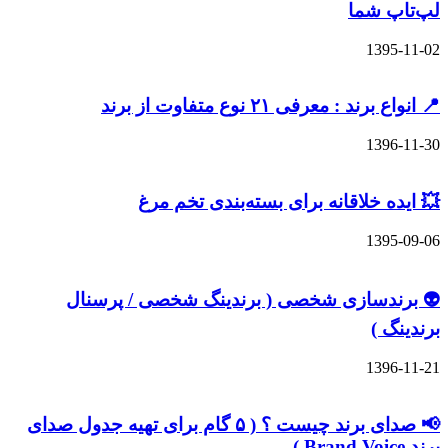
 شما
13
: معرفی ۲۱ نوع متفاوت از برند
13
 خلاقانه برای بسته‌بندی تخم مرغ
13
دسازی شخصی ( برندینگ شخصی / پرسنال
 )
13
📢 صدای برند چیست ؟ ( ۵ گام برای تهیه جدول صدای