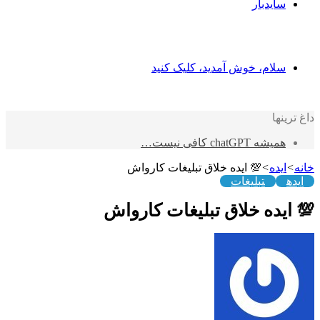
یدبار
ام، خوش آمدید، کلیک کنید
ا
chatGPT کافی نیست…
ه
>
💯 ایده خلاق تبلیغات کارواش
تبلیغات
ده خلاق تبلیغات کارواش