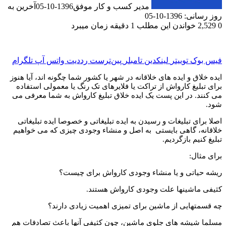
مدیر کسب و کار موفق
1396-10-05
آخرین به
1-10-05
خواندن این مطلب 1 دقیقه زمان میبرد
ک
توییتر
لینکدین
‫تامبلر
‫پین‌ترست
‫رددیت
واتس آپ
تلگرام
 و ایده های خلاقانه در شهر یا کشور شما چگونه اند، آیا هنوز
غ کارواش از تراکت یا فلایرهای تک رنگ یا معمولی استفاده
 در این پست یک ایده خلاق تبلیغ کارواش به شما معرفی می
 تبلیغات و رسیدن به ایده تبلیغاتی و خصوصا ایده تبلیغاتی
 گاهی بایستی به اصل و منشاء وجودی چیزی که می خواهیم
م بازگردیم.
ل:
تی و یا منشاء وجودی کارواش برای چیست؟
شینها علت وجودی کارواش هستند.
ایی از ماشین برای تمیزی اهمیت زیادی دارند؟
شه های جلوی ماشین، چون کثیفی آنها باعث تصادفات هم