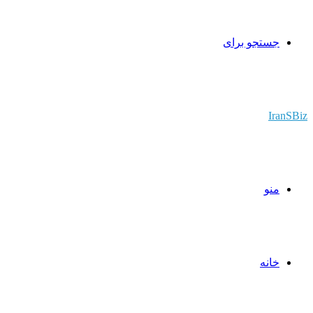
جستجو برای
IranSBiz
منو
خانه