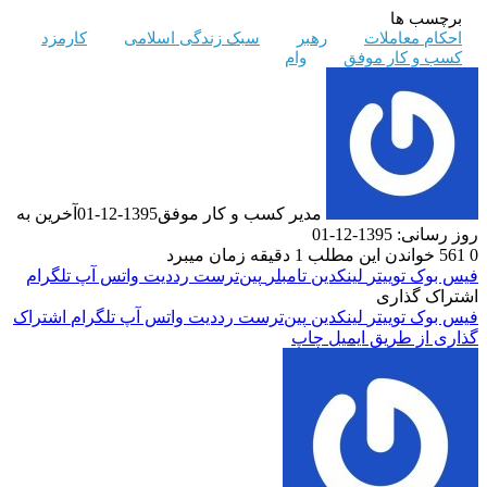
 ها
معاملات
رهبر
سبک زندگی اسلامی
کارمزد
 کار موفق
وام
مدیر کسب و کار موفق
1395-12-01
آخرین به
1-12-01
دن این مطلب 1 دقیقه زمان میبرد
ک
توییتر
لینکدین
‫تامبلر
‫پین‌ترست
‫رددیت
واتس آپ
تلگرام
گذاری
ک
توییتر
لینکدین
‫پین‌ترست
‫رددیت
واتس آپ
تلگرام
اشتراک
 طریق ایمیل
چاپ