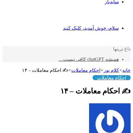
یدبار
ام، خوش آمدید، کلیک کنید
ا
chatGPT کافی نیست…
ام نور
>
احکام معاملات
>
✍️ احکام معاملات – ۱۴
 معاملات
ام معاملات – ۱۴