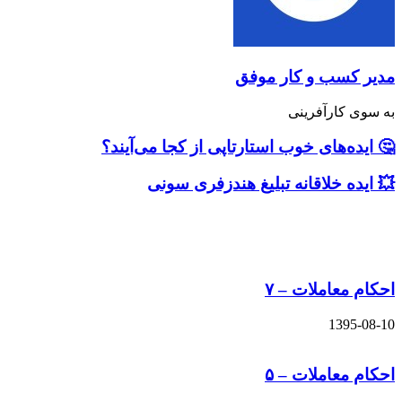
سب و کار موفق
کارآفرینی
‌های خوب استارتاپی از کجا می‌آیند؟
 خلاقانه تبلیغ هندزفری سونی
های مشابه
عاملات – ۷
13
عاملات – ۵