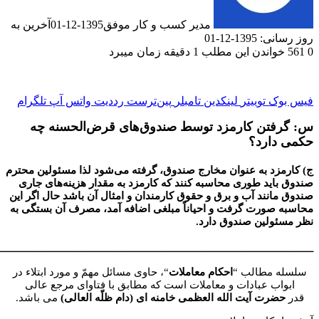
مدیر کسب و کار موفق
1395-12-01
آخرین به
1-12-01
دن این مطلب 1 دقیقه زمان میبرد
ک
توییتر
لینکدین
‫تامبلر
‫پین‌ترست
‫رددیت
واتس آپ
تلگرام
تن کارمزد توسط صندوق‌هاى قرض‌الحسنه چه
ارد؟
د به عنوان مخارج صندوق، گرفته مى‌شود لذا مسئولين محترم
يد طورى محاسبه کنند که کارمزد به مقدار هزينه‌هاى جارى
نند آب و برق و حقوق کارمندان و امثال آن باشد حال اگر اين
ورت گرفت و احياناً مبلغى اضافه آمد، مصرف آن بستگى به
لين صندوق دارد.
ــــــــــــــــــــــــــــــــــــــــــــــــــــــــــــــــــــــــــــــــــــــــــــــــــــــــــــــــ
مطالب “
احکام معاملات
“، حاوی مسائل مهمّ و مورد ابتلاء در
ب عبادات و معاملات است که مطابق با فتاوای مرجع عالی
رت آیت الله العظمی خامنه ای (دام ظلّه العالی)
می باشد.