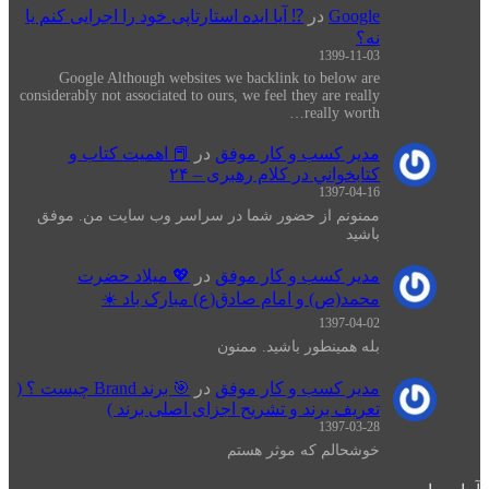
Google
در
⁉️ آیا ایده استارتاپی خود را اجرایی کنم یا
نه؟
1399-11-03
Google Although websites we backlink to below are
considerably not associated to ours, we feel they are really
really worth…
مدیر کسب و کار موفق
در
📕 اهميت كتاب و
كتابخواني در كلام رهبری – ۲۴
1397-04-16
ممنونم از حضور شما در سراسر وب سایت من. موفق
باشید
مدیر کسب و کار موفق
در
💖 میلاد حضرت
محمد(ص) و امام صادق(ع) مبارک باد ☀️
1397-04-02
بله همینطور باشید. ممنون
مدیر کسب و کار موفق
در
🎯 برند Brand چیست ؟ (
تعریف برند و تشریح اجزای اصلی برند )
1397-03-28
خوشحالم که موثر هستم