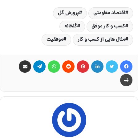
اقتصاد مقاومتی
پرورش گل
کسب و کار موفق
گلخانه
مثال هایی از کسب و کار
موفقیت
فیس بوک
توییتر
لینکدین
‫پین‌ترست
‫رددیت
واتس آپ
تلگرام
اشتراک گذاری از طریق ایمیل
چاپ