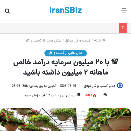
IranSBiz
منو
جس
برا
خانه
>
کسب و کار موفق
>
مثال هایی از کسب و کار
مثال هایی از کسب و کار
💯 با ۲۰ میلیون سرمایه درآمد خالص
ماهانه ۲ میلیون داشته باشید
مدیر کسب و کار موفق
1396-05-25
آخرین به روز رسانی: 1396-05-25
0
1,680
خواندن این مطلب 7 دقیقه زمان میبرد