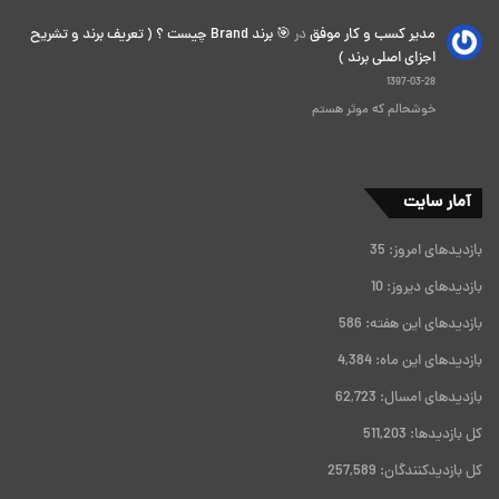
مدیر کسب و کار موفق
در
🎯 برند Brand چیست ؟ ( تعریف برند و تشریح
اجزای اصلی برند )
1397-03-28
خوشحالم که موثر هستم
آمار سایت
بازدیدهای امروز:
35
بازدیدهای دیروز:
10
بازدیدهای این هفته:
586
بازدیدهای این ماه:
4,384
بازدیدهای امسال:
62,723
کل بازدیدها:
511,203
کل بازدیدکنند‌گان:
257,589