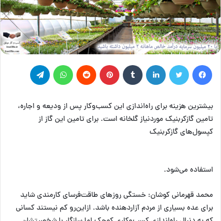
فیس بوک
توییتر
لینکدین
‫تامبلر
‫پین‌ترست
‫رددیت
واتس آپ
تلگرام
بیشترین هزینه برای راه‌اندازی این کسب‌وکار پس از ودیعه و اجاره،
تامین گازکربنیک موردنیاز گلخانه است. برای تامین این گاز از
کپسول‌های گازکربنیک
استفاده می‌شود.
محمد قهرمانی کوشان: خستگی روزهای طاقت‌فرسای کارمندی شاید
برای عده بسیاری از مردم‌ آزاردهنده باشد. ازاین‌رو کم نیستند کسانی