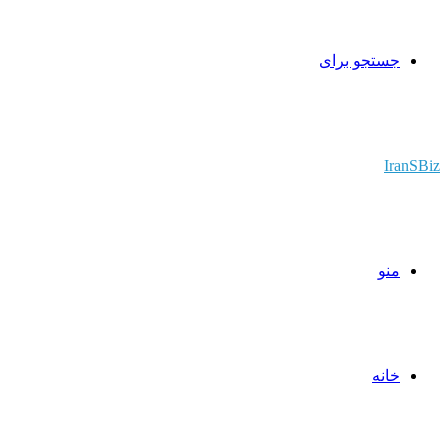
جستجو برای
IranSBiz
منو
خانه