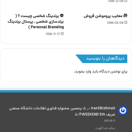
1396-12-08
🎁 معایب پروموشن فروش
👽 برندینگ شخصی چیست ؟ (
برندسازی شخصی , پرسنال برندینگ
1396-05-08
Personal Branding )
1396-11-17
دیدگاهتان را بنویسید
برای نوشتن دیدگاه باید
وارد بشوید
.
IranSBizGmail
در
♨️ پنجمین جشنواره فناوری اطلاعات دانشگاه صنعتی
شریف ITWEEKEND 5th ♨️
1401-05-11
سلام خدا قوت