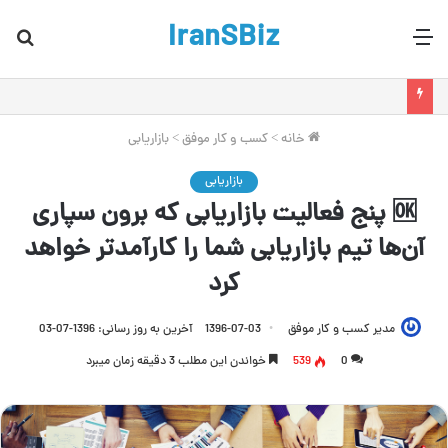
IranSBiz
منو
جس
برا
خانه
>
کسب و کار موفق
>
بازاریابی
بازاریابی
🆗 پنج فعالیت بازاریابی که برون سپاری
آن‌ها تیم بازاریابی شما را کارآمدتر خواهد
کرد
مدیر کسب و کار موفق
1396-07-03
آخرین به روز رسانی: 1396-07-03
0
539
خواندن این مطلب 3 دقیقه زمان میبرد