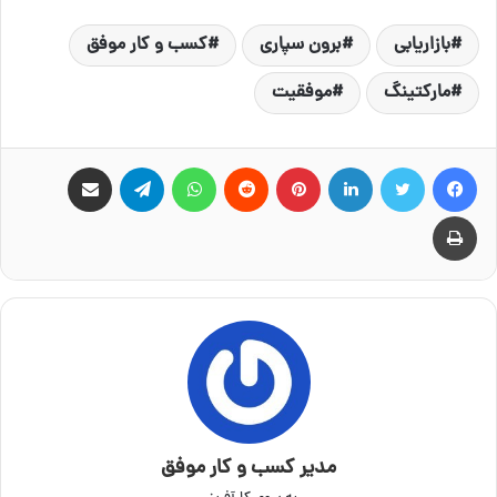
بازاریابی
برون سپاری
کسب و کار موفق
مارکتینگ
موفقیت
فیس بوک
توییتر
لینکدین
‫پین‌ترست
‫رددیت
واتس آپ
تلگرام
اشتراک گذاری از طریق ایمیل
چاپ
مدیر کسب و کار موفق