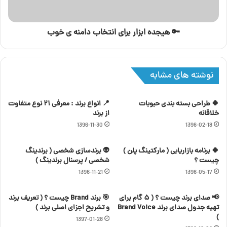
🔑 هیجده ابزار برای انتخاب دامنه ی خوب
نوشته های مشابه
🍀 طراحی بسته بندی حبوبات
📍 انواع برند : معرفی ۲۱ نوع متفاوت
خلاقانه
از برند
1396-11-30
1396-02-18
🍀 برنامه بازاریابی ( مارکتینگ پلن )
👽 برندسازی شخصی ( برندینگ
چیست ؟
شخصی / پرسنال برندینگ )
1396-11-21
1396-05-17
📢 صدای برند چیست ؟ ( ۵ گام برای
🎯 برند Brand چیست ؟ ( تعریف برند
تهیه جدول صدای برند Brand Voice
و تشریح اجزای اصلی برند )
)
1397-01-28