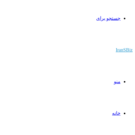
جستجو برای
IranSBiz
منو
خانه