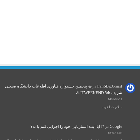
1395-08-09
✍️ سرآغاز
IranSBizGmail
در
♨️ پنجمین جشنواره فناوری اطلاعات دانشگاه صنعتی
شریف ITWEEKEND 5th ♨️
1401-05-11
سلام خدا قوت
Google
در
⁉️ آیا ایده استارتاپی خود را اجرایی کنم یا نه؟
1399-11-03