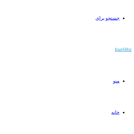
جستجو برای
IranSBiz
منو
خانه