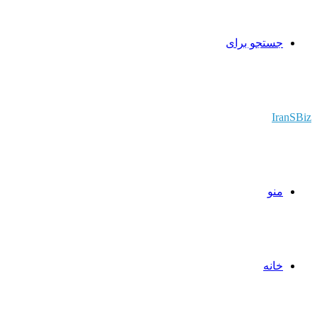
جستجو برای
IranSBiz
منو
خانه