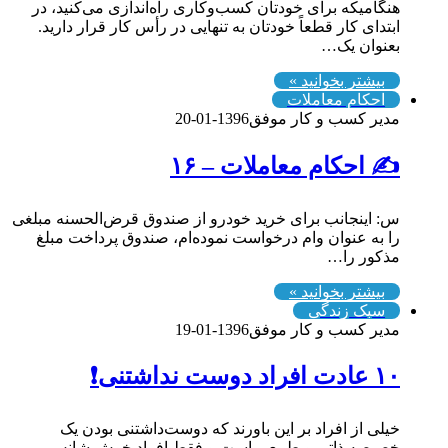
هنگامیکه برای خودتان کسب‌وکاری راه‌اندازی می‌کنید، در
ابتدای کار قطعاً خودتان به تنهایی در رأس کار قرار دارید.
بعنوان یک…
بیشتر بخوانید »
احکام معاملات
مدیر کسب و کار موفق
1396-01-20
✍️ احکام معاملات – ۱۶
س: اينجانب براى خريد خودرو از صندوق قرض‌الحسنه مبلغى
را به عنوان وام درخواست نموده‌ام، صندوق پرداخت مبلغ
مذكور را…
بیشتر بخوانید »
سبک زندگی
مدیر کسب و کار موفق
1396-01-19
۱۰ عادت افراد دوست نداشتنی❗️
خیلی از افراد بر این باورند که دوست‌داشتنی بودن یک
خصیصه ذاتی و طبیعی است و فقط افراد خوش شانس…