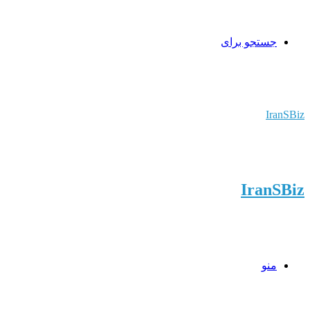
جستجو برای
IranSBiz
IranSBiz
منو