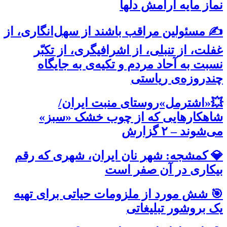
نماز مایه آرامش دلها
✍️ مسئولین مراقب باشند از سهل‌انگاری، از
غفلت، از تنبلی، از اشرافیگری، از تکبّر
نسبت به آحاد مردم و تکیه‌ی به جایگاه
چند‌روزه‌ی ریاستی
💥«اشترمل»روستای منبت ایران/
شاهکارهایی که از چوب خشک «سبز»
می‌شوند – ۲ گزارش
💎 کمشجه: شهر نان ایران، شهری که رقم
بیکاری در آن صفر است
🎯 شش مورد از ملزومات حیاتی برای تهیه
یک بروشور تبلیغاتی