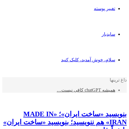
تغییر پوسته
سایدبار
سلام، خوش آمدید، کلیک کنید
داغ ترینها
همیشه chatGPT کافی نیست…
برترین ها
بنویسید «ساخت ایران»؛ «MADE IN
IRAN» هم ننویسید؛ بنویسید «ساخت ایران»