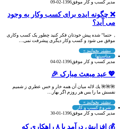
مدیر کسب و کار موفق
1396-02-09
❌ چگونه ایده برای کسب وکار به وجود
می آید؟
, حتما” شده پیش خودتان فکر کنید چطور یک کسب وکاری
موفق می شود و کسب وکار دیگری پیشرفت نمی…
بیشتر بخوانید »
مناسبتها
مدیر کسب و کار موفق
1396-02-04
💖 عید مبعث مبارک 🎉
🌺🌺🌺 يك لاله ميان آن همه خار و خس عطري ز شميم
نفسش ما را بس هر روزم اگر بهار…
بیشتر بخوانید »
شروع کسب و کار
مدیر کسب و کار موفق
1396-01-30
💰 افزایش درآمد با ۸ راهکاری که