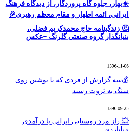
☀️بهار، جلوه گاه پروردگار، از دیدگاه فرهنگ
ایرانی، ائمه اطهار و مقام معظم رهبری🎉
🤔 زندگینامه حاج محمدکریم فضلی،
بنیانگذار گروه صنعتی گلرنگ +عکس
پربازدید ترین ها
1396-11-06
💰سه گزارش از فردی که با نوشتن روی
سنگ به ثروت رسید
1396-09-25
💥 راز مرد روستایی ایرانی با درآمدی
میلیاردی