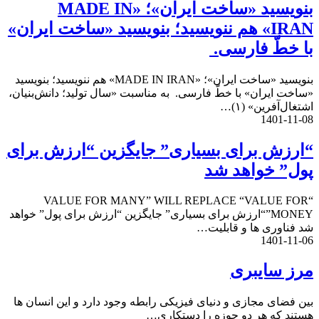
بنویسید «ساخت ایران»؛ «MADE IN
IRAN» هم ننویسید؛ بنویسید «ساخت ایران»
با خطّ فارسی.
بنویسید «ساخت ایران»؛ «MADE IN IRAN» هم ننویسید؛ بنویسید
«ساخت ایران» با خطّ فارسی. به مناسبت «سال تولید؛ دانش‌بنیان،
اشتغال‌آفرین» (۱)…
1401-11-08
“ارزش برای بسیاری” جایگزین “ارزش برای
پول” خواهد شد
“VALUE FOR MANY” WILL REPLACE “VALUE FOR
MONEY”“ارزش برای بسیاری” جایگزین “ارزش برای پول” خواهد
شد فناوری ها و قابلیت…
1401-11-06
مرز سایبری
بین فضای مجازی و دنیای فیزیکی رابطه وجود دارد و این انسان ها
هستند که هر دو حوزه را دستکاری…