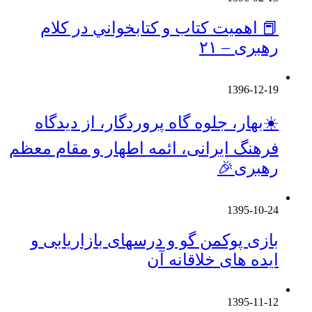
📕 اهميت كتاب و كتابخواني در كلام
رهبری – ۲۱
1396-12-19
☀️بهار، جلوه گاه پروردگار، از دیدگاه
فرهنگ ایرانی، ائمه اطهار و مقام معظم
رهبری🎉
1395-10-24
بازی پوکمن گو و درسهای بازاریابی و
ایده های خلاقانه آن
1395-11-12