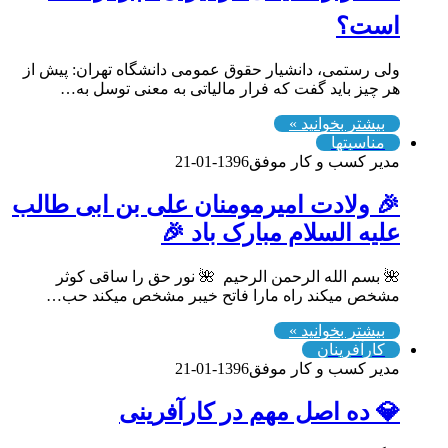
است؟
ولی رستمی، دانشیار حقوق عمومی دانشگاه تهران: پیش از
هر چیز باید گفت که فرار مالیاتی به معنی توسل به…
بیشتر بخوانید »
مناسبتها
مدیر کسب و کار موفق
1396-01-21
‎🎉 ولادت امیرمومنان علی بن ابی طالب
علیه السلام مبارک باد 🎉
🌺 بسم الله الرحمن الرحیم 🌺 نور حق را ساقی کوثر
مشخص میکند راه مارا فاتح خیبر مشخص میکند حب…
بیشتر بخوانید »
کارآفرینان
مدیر کسب و کار موفق
1396-01-21
💎 ده اصل مهم در کارآفرینی