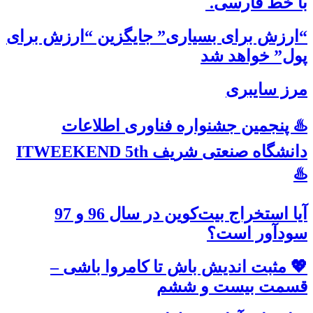
با خطّ فارسی.
“ارزش برای بسیاری” جایگزین “ارزش برای
پول” خواهد شد
مرز سایبری
♨️ پنجمین جشنواره فناوری اطلاعات
دانشگاه صنعتی شریف ITWEEKEND 5th
♨️
آیا استخراج بیت‌کوین در سال 96 و 97
سودآور است؟
💖 مثبت اندیش باش تا کامروا باشی –
قسمت بیست و ششم