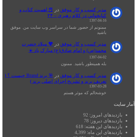
مدیر کسب و کار موفق
در
📕 اهميت كتاب و
كتابخواني در كلام رهبری – ۲۴
1397-04-16
ممنونم از حضور شما در سراسر وب سایت من. موفق
باشید
مدیر کسب و کار موفق
در
💖 میلاد حضرت
محمد(ص) و امام صادق(ع) مبارک باد ☀️
1397-04-02
بله همینطور باشید. ممنون
مدیر کسب و کار موفق
در
🎯 برند Brand چیست ؟ (
تعریف برند و تشریح اجزای اصلی برند )
1397-03-28
خوشحالم که موثر هستم
آمار سایت
بازدیدهای امروز:
92
بازدیدهای دیروز:
78
بازدیدهای این هفته:
618
بازدیدهای این ماه:
4,399