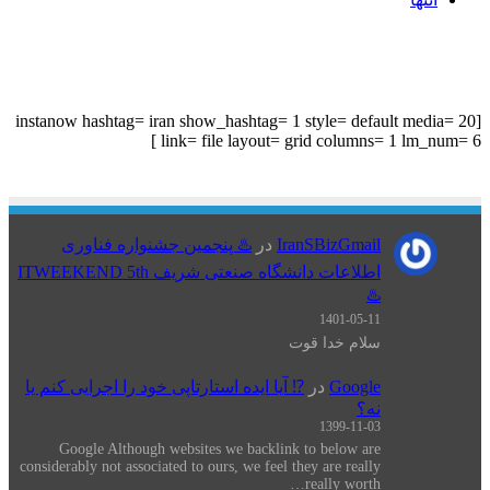
عنوان بلوک
[instanow hashtag= iran show_hashtag= 1 style= default media= 20
link= file layout= grid columns= 1 lm_num= 6 ]
IranSBizGmail
در
♨️ پنجمین جشنواره فناوری
اطلاعات دانشگاه صنعتی شریف ITWEEKEND 5th
♨️
1401-05-11
سلام خدا قوت
Google
در
⁉️ آیا ایده استارتاپی خود را اجرایی کنم یا
نه؟
1399-11-03
Google Although websites we backlink to below are
considerably not associated to ours, we feel they are really
really worth…