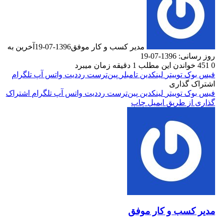
مدیر کسب و کار موفق
1396-07-19
آخرین به
1-07-19
دن این مطلب 1 دقیقه زمان میبرد
ک
توییتر
لینکدین
‫تامبلر
‫پین‌ترست
‫رددیت
واتس آپ
تلگرام
گذاری
ک
توییتر
لینکدین
‫پین‌ترست
‫رددیت
واتس آپ
تلگرام
اشتراک
 طریق ایمیل
چاپ
سب و کار موفق