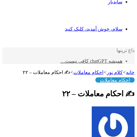
یدبار
ام، خوش آمدید، کلیک کنید
ا
chatGPT کافی نیست…
ام نور
>
احکام معاملات
>
✍️ احکام معاملات – ۲۲
 معاملات
ام معاملات – ۲۲