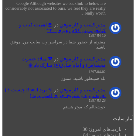
Google Although websites we backlink to below are
considerably not associated to ours, we feel they are really
really worth…
مدیر کسب و کار موفق
در
📕 اهميت كتاب و
كتابخواني در كلام رهبری – ۲۴
1397-04-16
ممنونم از حضور شما در سراسر وب سایت من. موفق
باشید
مدیر کسب و کار موفق
در
💖 میلاد حضرت
محمد(ص) و امام صادق(ع) مبارک باد ☀️
1397-04-02
بله همینطور باشید. ممنون
مدیر کسب و کار موفق
در
🎯 برند Brand چیست ؟ (
تعریف برند و تشریح اجزای اصلی برند )
1397-03-28
خوشحالم که موثر هستم
یت
زدیدهای امروز:
30
زدیدهای دیروز:
84